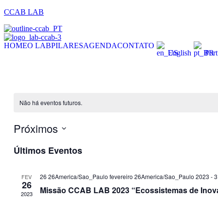
CCAB LAB
HOME
O LAB
PILARES
AGENDA
CONTATO
English
Por
Não há eventos futuros.
Próximos
Selecione
Últimos Eventos
a
data.
26 26America/Sao_Paulo fevereiro 26America/Sao_Paulo 2023
-
3
FEV
26
Missão CCAB LAB 2023 “Ecossistemas de Inova
2023