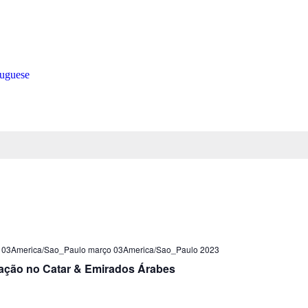
tuguese
 03America/Sao_Paulo março 03America/Sao_Paulo 2023
ção no Catar & Emirados Árabes